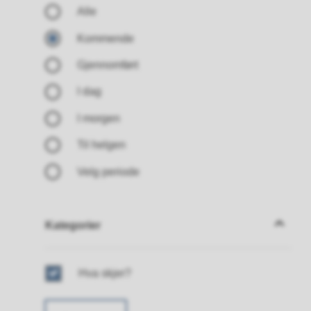
Alle
Kommende
Gjennomført
I dag
I morgen
Til helgen
Velg periode
Kategorier
Kategorier
Hva skjer?