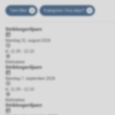
Resultat
Tøm filter
Kategorier: Hva skjer?
Strikkegeriljaen
Dato
Mandag 31. august 2026
Tidspunkt
kl. 11.35 - 12.10
Sted
Biblioteket
Strikkegeriljaen
Dato
Mandag 7. september 2026
Tidspunkt
kl. 11.35 - 12.10
Sted
Biblioteket
Strikkegeriljaen
Dato