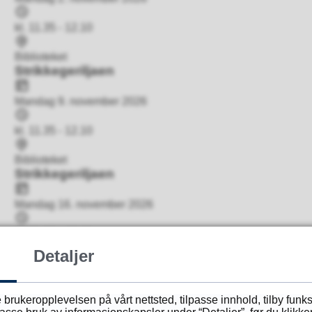
Tidspunkt
kl. 11.35 - 12.10
Sted
Biblioteket
Strikkegeriljaen
Dato
Mandag 9. november 2026
Tidspunkt
kl. 11.35 - 12.10
Sted
Biblioteket
Strikkegeriljaen
Dato
Mandag 16. november 2026
Tidspunkt
kl. 11.35 - 12.10
Sted
Detaljer
Biblioteket
Strikkegeriljaen
Dato
 brukeropplevelsen på vårt nettsted, tilpasse innhold, tilby funk
Mandag 23. november 2026