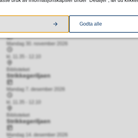
sse bruk av informasjonskapsler under “Detaljer”, før du klikker
Tidspunkt
kl. 11.35 - 12.10
Sted
Biblioteket
Godta alle
Strikkegeriljaen
Dato
Mandag 30. november 2026
Tidspunkt
kl. 11.35 - 12.10
Sted
Biblioteket
Strikkegeriljaen
Dato
Mandag 7. desember 2026
Tidspunkt
kl. 11.35 - 12.10
Sted
Biblioteket
Strikkegeriljaen
Dato
Mandag 14. desember 2026