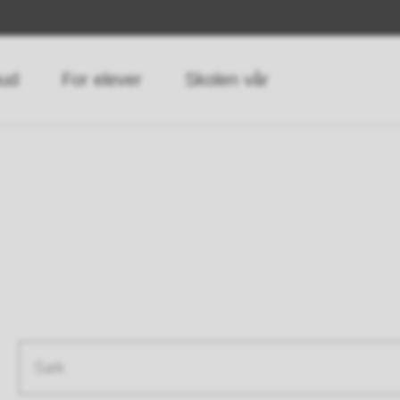
bud
For elever
Skolen vår
Søketekst