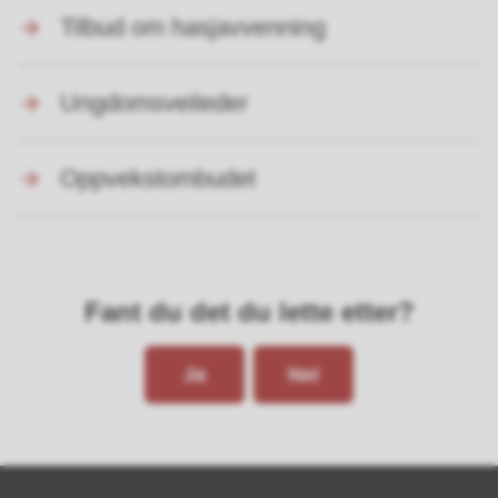
Tilbud om hasjavvenning
Ungdomsveileder
Oppvekstombudet
Fant du det du lette etter?
Ja
Nei