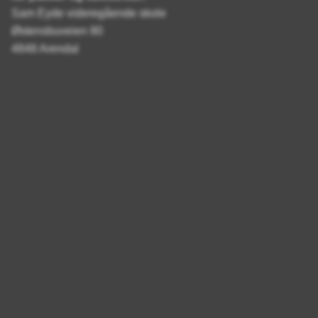
Sam Eyde videregående skole
Østensbuveien 80
4848 Arendal