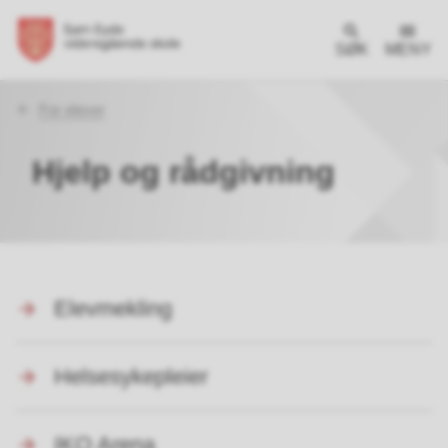
SØK
MENY
Du
For elever
er
her:
Hjelp og rådgivning
Elevmekling
Helsesykepleier
IKO Arena