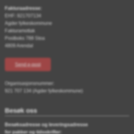
Fakturaadresse:
EHF: 921707134
Agder fylkeskommune
Fakturamottak
Postboks 788 Stoa
4809 Arendal
Send e-post
Organisasjonsnummer:
921 707 134 (Agder fylkeskommune)
Besøk oss
Besøksadresse og leveringsadresse
for pakker og tidsskrifter: