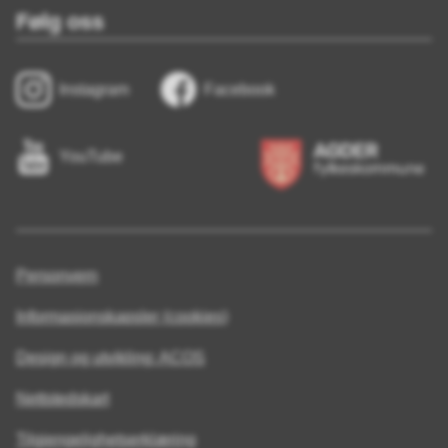
Følg oss
Instagram
Facebook
YouTube
Personvern
Informasjonskapsler (cookies)
Design og utvikling: ACOS
Nettstedskart
Tilgjengelighetserklæring