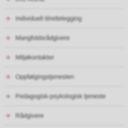
Individuell tilrettelegging
Mangfoldsrådgivere
Miljøkontakter
Oppfølgingstjenesten
Pedagogisk-psykologisk tjeneste
Rådgivere