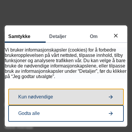
Ring oss
Samtykke
Detaljer
Om
Telefon:
Vi bruker informasjonskapsler (cookies) for å forbedre
38 61 80 00
brukeropplevelsen på vårt nettsted, tilpasse innhold, tilby
funksjoner og analysere trafikken vår. Du kan velge å bare
Åpningstider:
bruke de nødvendige informasjonskapslene, eller tilpasse
bruk av informasjonskapsler under “Detaljer”, før du klikker
Mandag - fredag kl. 08.00 - 15.30
på “Jeg godtar utvalgte”.
Skriv til oss
Kun nødvendige
Postadresse:
Sam Eyde videregående skole
Godta alle
Postboks 788 Stoa
4809 Arendal