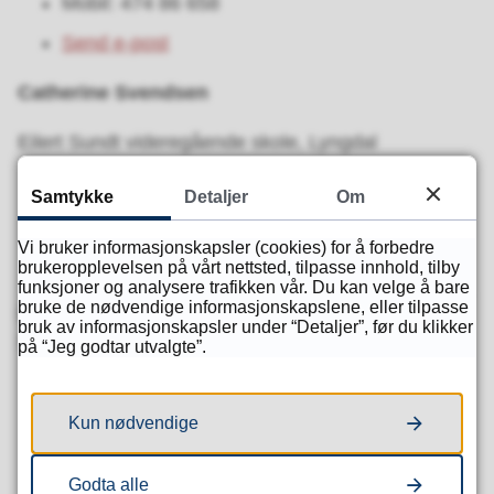
Mobil: 474 86 658
Send e-post
Catherine Svendsen
Eilert Sundt videregående skole, Lyngdal
Mobil: 489 56 395
Samtykke
Detaljer
Om
Send e-post
Vi bruker informasjonskapsler (cookies) for å forbedre
brukeropplevelsen på vårt nettsted, tilpasse innhold, tilby
funksjoner og analysere trafikken vår. Du kan velge å bare
bruke de nødvendige informasjonskapslene, eller tilpasse
Publisert
18.01.2024 11.45
bruk av informasjonskapsler under “Detaljer”, før du klikker
Sist endret
19.08.2025 13.43
på “Jeg godtar utvalgte”.
Kun nødvendige
Fant du det du lette etter?
Godta alle
Ja
Nei