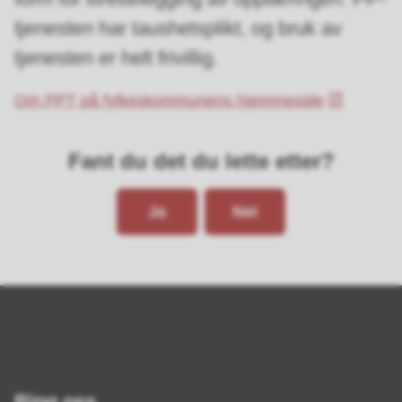
tjenesten har taushetsplikt, og bruk av
tjenesten er helt frivillig.
Om PPT på fylkeskommunens hjemmeside
Fant du det du lette etter?
Ja
Nei
Ring oss