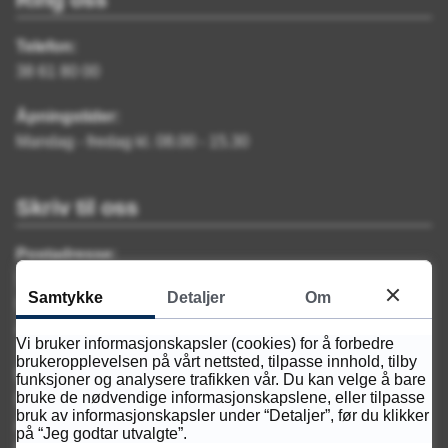
Telefon:
38 61 80 00
Åpningstider:
Mandag - fredag kl. 08.00 - 15.30
Skriv til oss
Postadresse:
Sam Eyde videregående skole
Samtykke
Detaljer
Om
Postboks 788 Stoa
4809 Arendal
Vi bruker informasjonskapsler (cookies) for å forbedre
brukeropplevelsen på vårt nettsted, tilpasse innhold, tilby
Fakturaadresse:
funksjoner og analysere trafikken vår. Du kan velge å bare
bruke de nødvendige informasjonskapslene, eller tilpasse
EHF: 921707134
bruk av informasjonskapsler under “Detaljer”, før du klikker
Agder fylkeskommune
på “Jeg godtar utvalgte”.