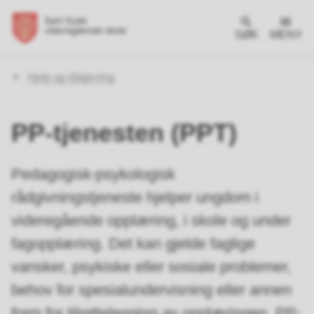
SØK
MENY
Du
Hjelp og rådgivning
er
her:
PP-tjenesten (PPT)
Pedagogisk-psykologisk
rådgivningstjeneste hjelper ungdom i
videregående opplæring, i skole og under
fagopplæring. Det kan gjelde faglige
vansker, psykiske eller sosiale problemer,
behov for spesialundervisning eller annen
form for tilrettelegging av opplæringen. PP-