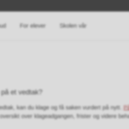
bud
For elever
Skolen vår
 på et vedtak?
vedtak, kan du klage og få saken vurdert på nytt.
P
oversikt over klageadgangen, frister og videre beh