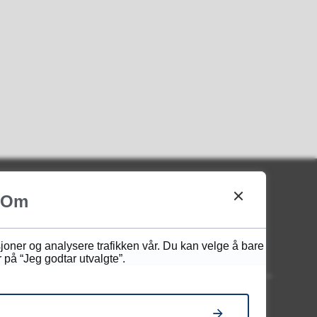
Om
sjoner og analysere trafikken vår. Du kan velge å bare
Besøk oss
 på “Jeg godtar utvalgte”.
Besøksadresse og leveringsadresse