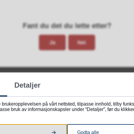
Fant du det du lette etter?
Ja
Nei
Detaljer
 brukeropplevelsen på vårt nettsted, tilpasse innhold, tilby funk
Skriv til oss
sse bruk av informasjonskapsler under “Detaljer”, før du klikker
Postadresse:
Godta alle