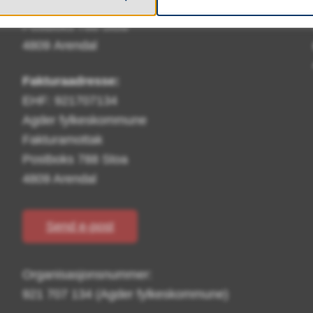
Sam Eyde videregående skole
Postboks 788 Stoa
4809 Arendal
Fakturaadresse:
EHF: 921707134
Agder fylkeskommune
Fakturamottak
Postboks 788 Stoa
4809 Arendal
Send e-post
Organisasjonsnummer:
921 707 134 (Agder fylkeskommune)