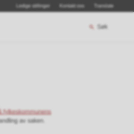
Ledige stillinger
Kontakt oss
Translate
Søk
å fylkeskommunens
andling av saken.