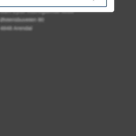
for pakker og tidsskrifter:
Sam Eyde videregående skole
Østensbuveien 80
4848 Arendal