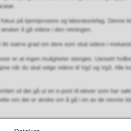
ratør.
re fokus på kjemiprosess og laboratoriefag. Denne 
u ønsker å gå videre i den retningen.
litt større grad om dere som skal videre i mekanis
lasser er at ingen muligheter stenges. Uansett hvilke
 åpne når du skal velge videre til Vg2 og Vg3. Alle
mført vil det gå ut en e-post til elever som har s
kelte om det er ønske om å gå i en av de nevnte kla