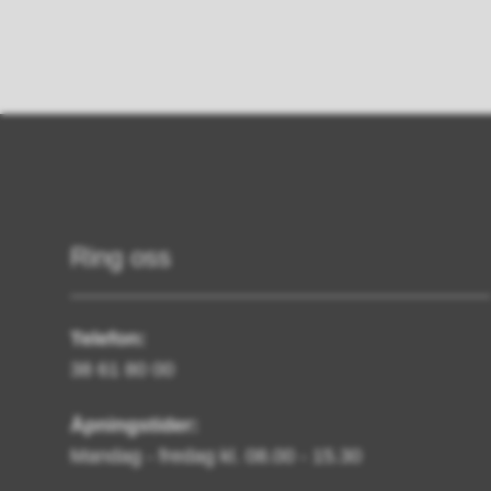
Ring oss
Telefon:
38 61 80 00
Åpningstider:
Mandag - fredag kl. 08.00 - 15.30