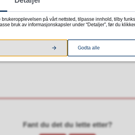
Detaljer
 brukeropplevelsen på vårt nettsted, tilpasse innhold, tilby funk
sse bruk av informasjonskapsler under “Detaljer”, før du klikker
Heidenberg
ole
Godta alle
eidenberg@sameyde.vgs.no
Fant du det du lette etter?