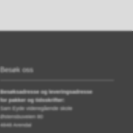
Besøk oss
Besøksadresse og leveringsadresse
for pakker og tidsskrifter:
Sam Eyde videregående skole
Østensbuveien 80
4848 Arendal