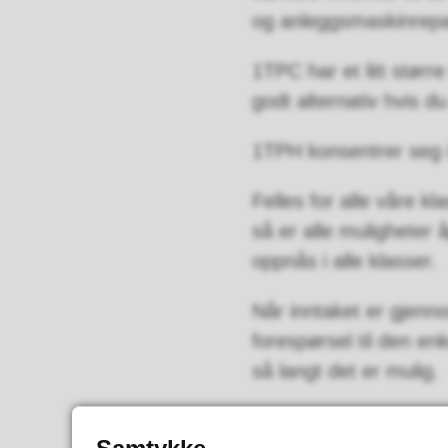
og anleggsmaskinrepa
1TPC har et litt stør
godt alternativ hvis d
1TPH konsentrer seg i 
Felles for alle våre k
så er alle muligheter
oppnås i alle klasser.
Når inntaket er gjenno
forespørsel til den en
så langt det er mulig.
Kontakt