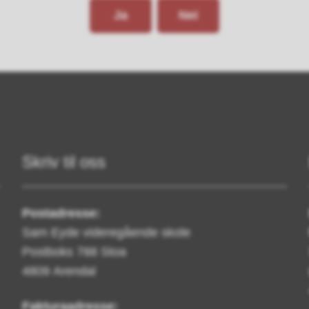
Ja
Nei
Skriv til oss
Postadresse:
Sam Eyde videregående skole
Postboks 788 Stoa
4809 Arendal
Fakturaadresse: