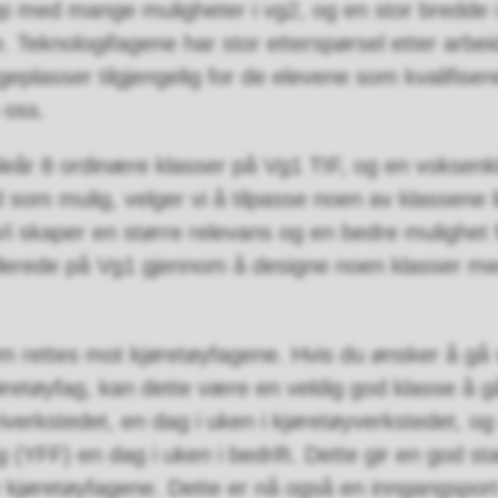
løp med mange muligheter i vg2, og en stor bredde 
e. Teknologifagene har stor etterspørsel etter arbei
eplasser tilgjengelig for de elevene som kvalifiser
 oss.
år 8 ordinære klasser på Vg1 TIF, og en voksenkl
d som mulig, velger vi å tilpasse noen av klassene litt
Vi skaper en større relevans og en bedre mulighet 
allerede på Vg1 gjennom å designe noen klasser med
 rettes mot kjøretøyfagene. Hvis du ønsker å gå 
jøretøyfag, kan dette være en veldig god klasse å g
riverkstedet, en dag i uken i kjøretøyverkstedet, og
 (YFF) en dag i uken i bedrift. Dette gir en god st
v kjøretøyfagene. Dette er nå også en inngangsport