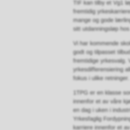
TIF kan tilby et Vg1 
fremtidig yrkeskarrier
mange og gode lærling
sitt utdanningsløp hos
Vi har kommende skole
godt og tilpasset tilbu
fremtidige yrkesvalg. 
yrkesdifferensiering 
fokus i ulike retninger.
1TPG er en klasse som
innenfor et av våre k
en dag i uken i indust
Yrkesfaglig Fordypning
karriere innenfor et a