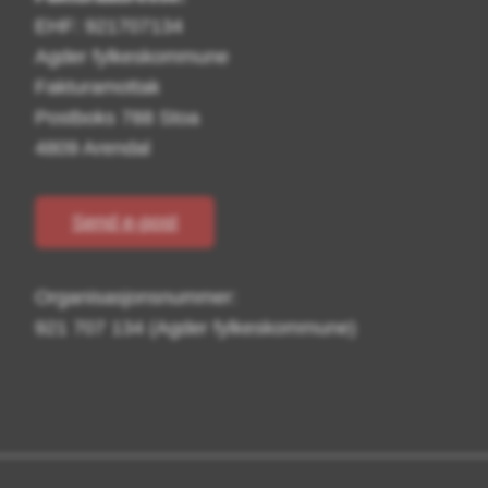
EHF: 921707134
Agder fylkeskommune
Fakturamottak
Postboks 788 Stoa
4809 Arendal
Send e-post
Organisasjonsnummer:
921 707 134 (Agder fylkeskommune)