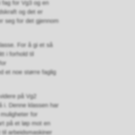
i fag for Vg3 og en
dskraft og det er
er seg for det gjennom
asse. For å gi et så
 i forhold til
for
 et noe større faglig
videre på Vg2
å i. Denne klassen har
 muligheter for
art på et løp mot en
 til arbeidsmaskiner