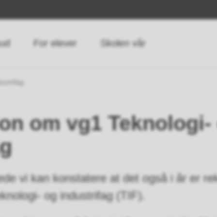
bud
For elever
Skolen vår
ustrifag
on om vg1 Teknologi-
ag
ede vi kan konstatere at det også i år er r
Teknologi- og industrifag (TIF).