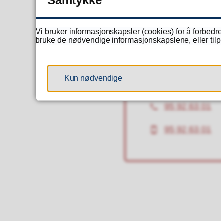
Samtykke
Vi bruker informasjonskapsler (cookies) for å forbedre
bruke de nødvendige informasjonskapslene, eller tilpa
Ole Henrik 
Avdelingsleder sk
Kun nødvendige
ole.henrik.h
E-
post
95 92 63 01
Telefon
95 92 63 01
Mobil