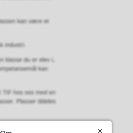
klassen kan være et
k industri.
n klasse du er elev i,
 kompetansemål kan
økt TIF hos oss med en
sser. Plasser tildeles