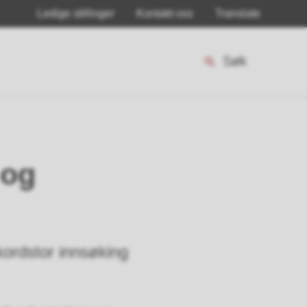
Ledige stillinger
Kontakt oss
Translate
Søk
 og
ekordstor innsøking