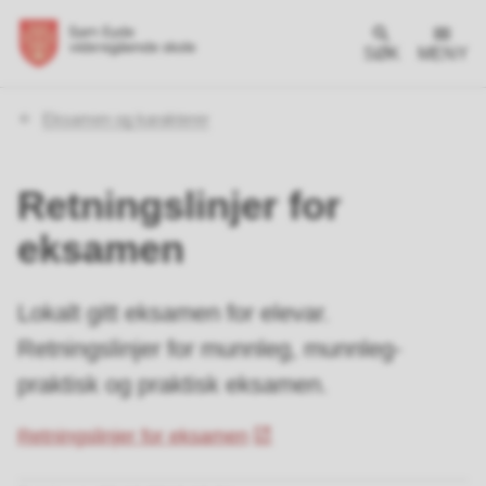
SØK
MENY
Du
Eksamen og karakterer
er
her:
Retningslinjer for
eksamen
Lokalt gitt eksamen for elevar.
Retningslinjer for munnleg, munnleg-
praktisk og praktisk eksamen.
Retningslinjer for eksamen