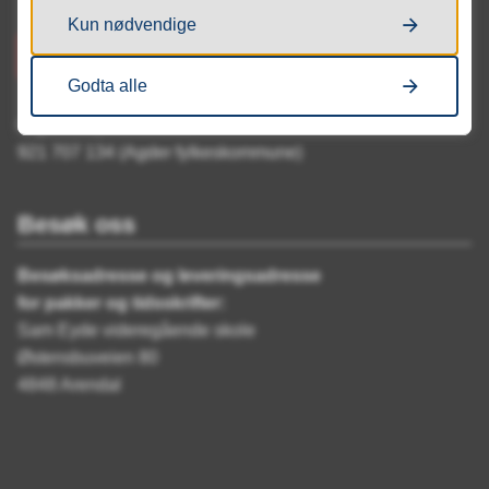
Kun nødvendige
Send e-post
Godta alle
Organisasjonsnummer:
921 707 134 (Agder fylkeskommune)
Besøk oss
Besøksadresse og leveringsadresse
for pakker og tidsskrifter:
Sam Eyde videregående skole
Østensbuveien 80
4848 Arendal