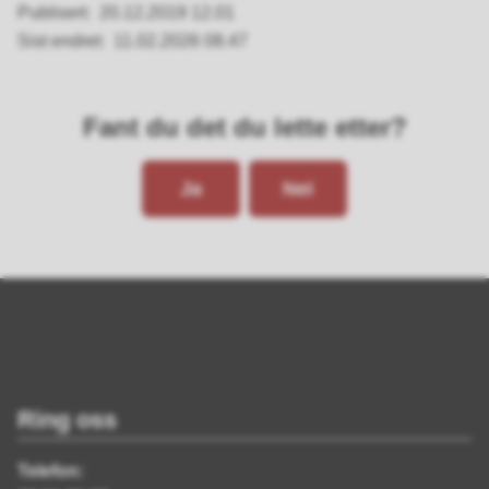
Publisert
20.12.2019 12.01
Sist endret
11.02.2026 08.47
Fant du det du lette etter?
Ja
Nei
Ring oss
Telefon: