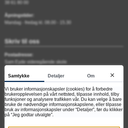
38 61 80 00
Åpningstider:
Mandag - fredag kl. 08.00 - 15.30
Skriv til oss
Postadresse:
Sam Eyde videregående skole
Postboks 788 Stoa
Samtykke
Detaljer
Om
4809 Arendal
Fakturaadresse:
Vi bruker informasjonskapsler (cookies) for å forbedre
brukeropplevelsen på vårt nettsted, tilpasse innhold, tilby
EHF: 921707134
funksjoner og analysere trafikken vår. Du kan velge å bare
Agder fylkeskommune
bruke de nødvendige informasjonskapslene, eller tilpasse
bruk av informasjonskapsler under “Detaljer”, før du klikker
Fakturamottak
på “Jeg godtar utvalgte”.
Postboks 788 Stoa
4809 Arendal